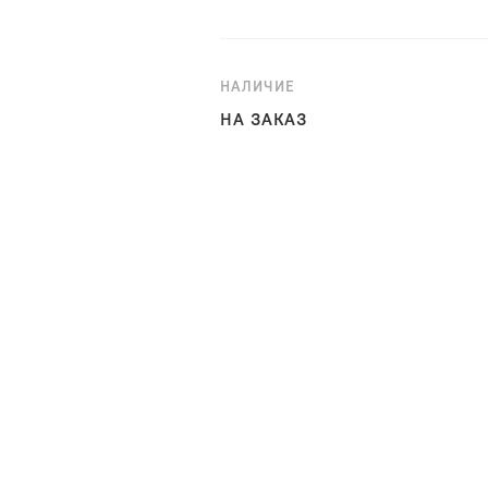
НАЛИЧИЕ
НА ЗАКАЗ
Удобное кресло «Дублин» с де
модели — это единство плавны
вогнутой формы спинки и элег
высоким ножкам из натуральног
гостиной или спальни.
Материалы и характеристики: