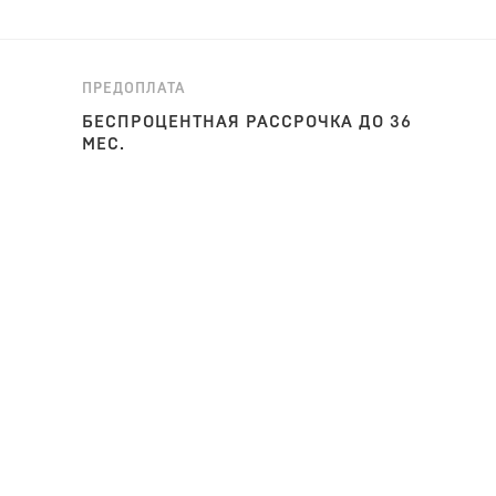
ПРЕДОПЛАТА
БЕСПРОЦЕНТНАЯ РАССРОЧКА ДО 36
МЕС.
коративной подушкой гармонично сочетается с особеннос
х форм и линий, лаконичности и изысканности. Особый ш
антных подлокотников, обеспечивающих высокий комфорт
о дерева, кресло словно парит в воздухе, в некоторой с