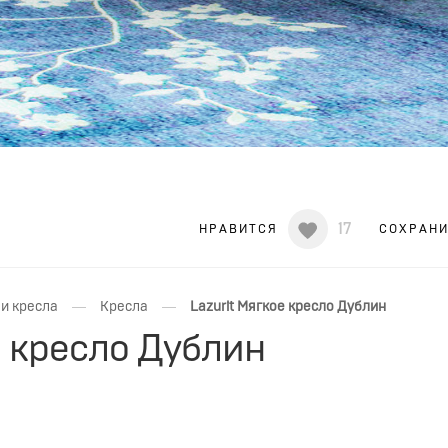
17
НРАВИТСЯ
СОХРАН
—
—
и кресла
Кресла
Lazurit Мягкое кресло Дублин
е кресло Дублин