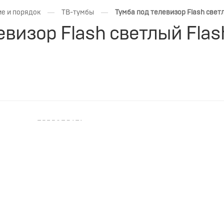
—
—
е и порядок
ТВ-тумбы
Тумба под телевизор Flash свет
евизор Flash светлый Fla
ПРЕДОПЛАТА
НЕОБХОДИМА ПРЕДОПЛАТА
ash светлый Ширина: 464мм, Длина: 1332мм, Высота: 451м