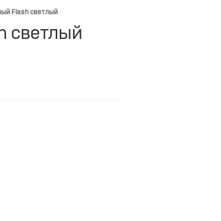
лый Flash светлый
sh светлый
м.