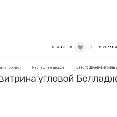
13
НРАВИТСЯ
СОХРАН
—
—
е и порядок
Распашные шкафы
Lazurit Шкаф-витрина
-витрина угловой Беллад