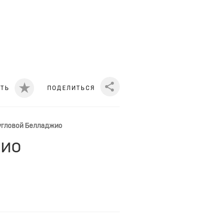
ИТЬ
ПОДЕЛИТЬСЯ
Share
 угловой Белладжио
жио