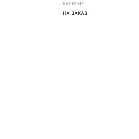
НАЛИЧИЕ
НА ЗАКАЗ
Стильный журнальный столик «
который оформлен аккуратной 
продолжением диванов из одно
практически в любом интерьер
Материалы:
Столешница: натуральный итал
Опоры: МДФ в цвет столешницы