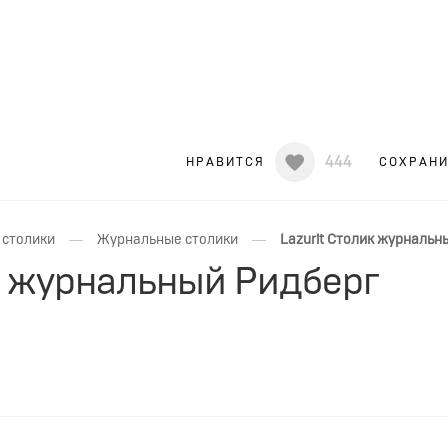
444
НРАВИТСЯ
СОХРАН
—
—
 столики
Журнальные столики
Lazurit Столик журнальн
ик журнальный Ридберг