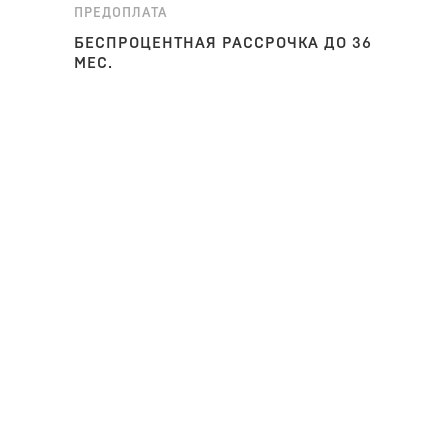
ПРЕДОПЛАТА
БЕСПРОЦЕНТНАЯ РАССРОЧКА ДО 36
МЕС.
Ридберг» со столешницей из натурального итальянского 
вертикальной прострочкой. Модная лаконичная модель с
имённой коллекции, а также прекрасно впишется в гост
ном решении.
ьянский шпон в цвете «венге».
 с защитной поверхностью, предотвращающей поврежден