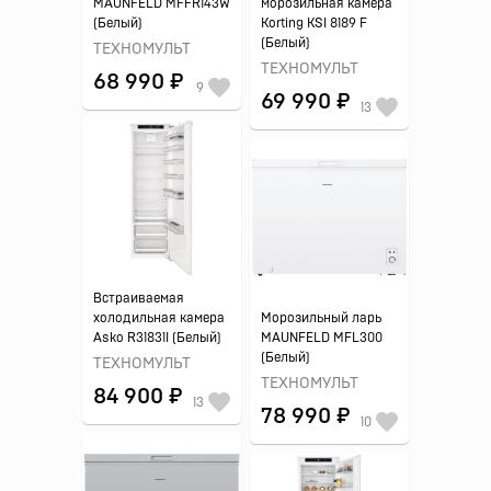
MAUNFELD MFFR143W
морозильная камера
(Белый)
Korting KSI 8189 F
(Белый)
ТЕХНОМУЛЬТ
ТЕХНОМУЛЬТ
68 990 ₽
9
69 990 ₽
13
Встраиваемая
холодильная камера
Морозильный ларь
Asko R31831I (Белый)
MAUNFELD MFL300
(Белый)
ТЕХНОМУЛЬТ
ТЕХНОМУЛЬТ
84 900 ₽
13
78 990 ₽
10