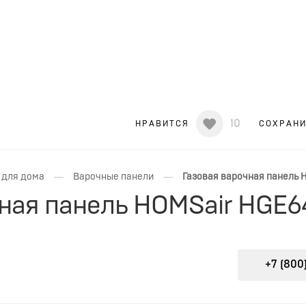
10
НРАВИТСЯ
СОХРАН
—
—
 для дома
Варочные панели
Газовая варочная панель 
чная панель HOMSair HGE6
+7 (800)