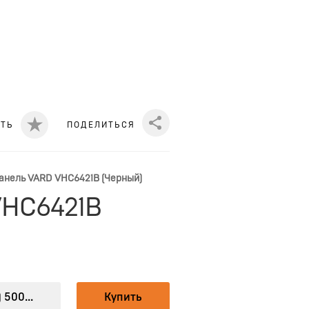
ИТЬ
ПОДЕЛИТЬСЯ
Share
анель VARD VHC6421B (Черный)
VHC6421B
 500...
Купить