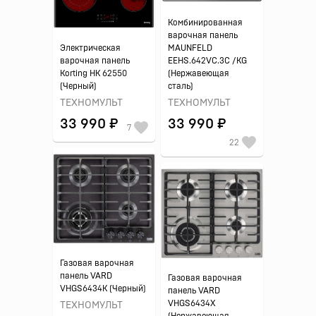
Комбинированная
варочная панель
Электрическая
MAUNFELD
варочная панель
EEHS.642VC.3C /KG
Korting HK 62550
(Нержавеющая
(Черный)
сталь)
ТЕХНОМУЛЬТ
ТЕХНОМУЛЬТ
33 990 ₽
33 990 ₽
7
22
Газовая варочная
панель VARD
Газовая варочная
VHGS6434K (Черный)
панель VARD
VHGS6434X
ТЕХНОМУЛЬТ