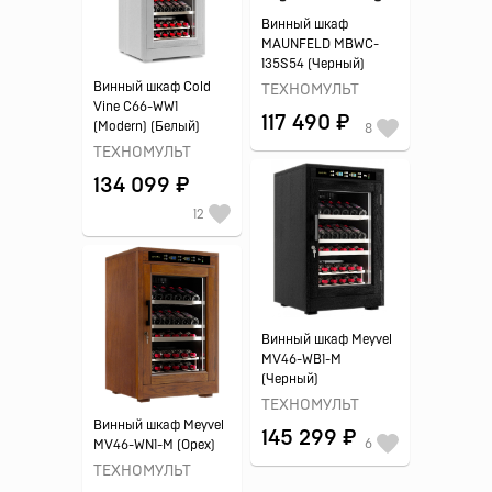
Винный шкаф
MAUNFELD MBWC-
135S54 (Черный)
Винный шкаф Cold
ТЕХНОМУЛЬТ
Vine C66-WW1
117 490 ₽
(Modern) (Белый)
8
ТЕХНОМУЛЬТ
134 099 ₽
12
Винный шкаф Meyvel
MV46-WB1-M
(Черный)
ТЕХНОМУЛЬТ
Винный шкаф Meyvel
145 299 ₽
6
MV46-WN1-M (Орех)
ТЕХНОМУЛЬТ