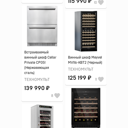
115 990 ₽
10
Встраиваемый
винный шкаф Cellar
Винный шкаф Meyvel
Private CP051
MV116-KBT2 (Черный)
(Нержавеющая
ТЕХНОМУЛЬТ
сталь)
125 199 ₽
ТЕХНОМУЛЬТ
11
139 990 ₽
8