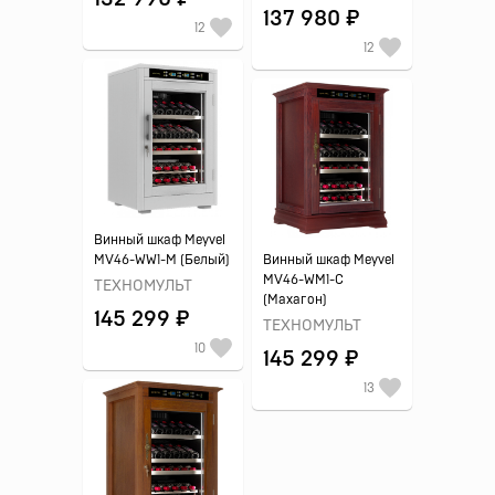
137 980 ₽
12
12
Винный шкаф Meyvel
MV46-WW1-M (Белый)
Винный шкаф Meyvel
MV46-WM1-C
ТЕХНОМУЛЬТ
(Махагон)
145 299 ₽
ТЕХНОМУЛЬТ
10
145 299 ₽
13