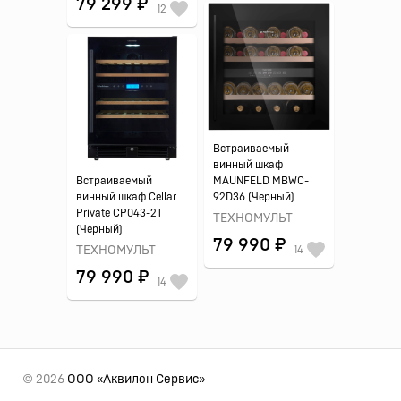
79 299 ₽
12
Встраиваемый
винный шкаф
Встраиваемый
MAUNFELD MBWC-
винный шкаф Cellar
92D36 (Черный)
Private CP043-2T
ТЕХНОМУЛЬТ
(Черный)
79 990 ₽
ТЕХНОМУЛЬТ
14
79 990 ₽
14
© 2026
ООО «Аквилон Сервис»