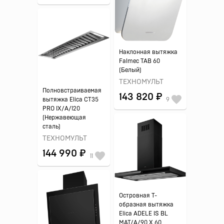
Наклонная вытяжка
Falmec TAB 60
(Белый)
ТЕХНОМУЛЬТ
Полновстраиваемая
143 820 ₽
вытяжка Elica CT35
9
PRO IX/A/120
(Нержавеющая
сталь)
ТЕХНОМУЛЬТ
144 990 ₽
11
Островная Т-
образная вытяжка
Elica ADELE IS BL
MAT/A/90 X 60