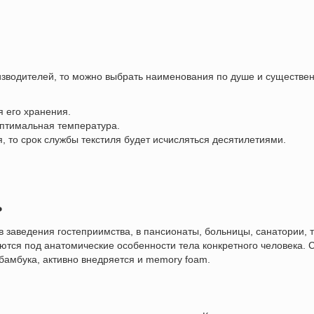
изводителей, то можно выбрать наименования по душе и существен
я его хранения.
оптимальная температура.
 то срок службы текстиля будет исчисляться десятилетиями.
ь
 в заведения гостеприимства, в пансионаты, больницы, санатории, 
тся под анатомические особенности тела конкретного человека. Со
бамбука, активно внедряется и memory foam.