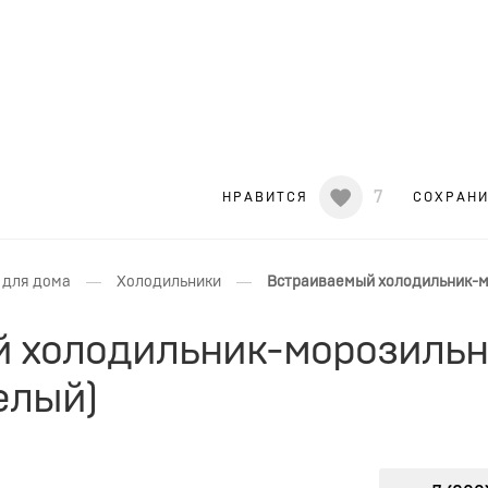
7
НРАВИТСЯ
СОХРАН
—
—
 для дома
Холодильники
Встраиваемый холодильник-мо
 холодильник-морозильник
елый)