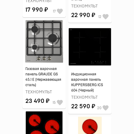
ТЕХНОМУЛЬТ
ТЕХНОМУЛЬТ
17 990 ₽
17
22 990 ₽
12
Газовая варочная
панель GRAUDE GS
Индукционная
45.1 E (Нержавеющая
варочная панель
сталь)
KUPPERSBERG ICS
604 (Черный)
ТЕХНОМУЛЬТ
ТЕХНОМУЛЬТ
23 490 ₽
15
22 590 ₽
20