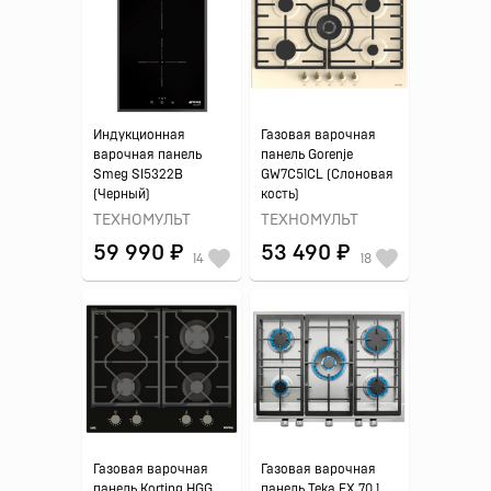
Индукционная
Газовая варочная
варочная панель
панель Gorenje
Smeg SI5322B
GW7C51CL (Слоновая
(Черный)
кость)
ТЕХНОМУЛЬТ
ТЕХНОМУЛЬТ
59 990 ₽
53 490 ₽
14
18
Газовая варочная
Газовая варочная
панель Korting HGG
панель Teka EX 70.1