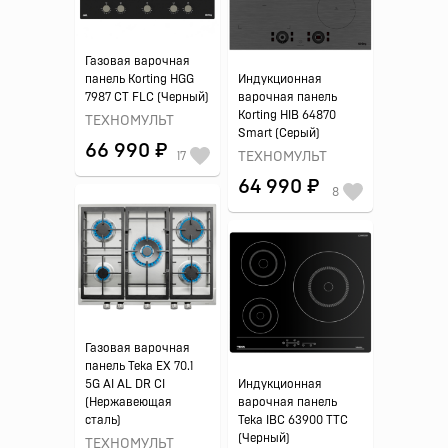
Газовая варочная
панель Korting HGG
Индукционная
7987 CT FLC (Черный)
варочная панель
Korting HIB 64870
ТЕХНОМУЛЬТ
Smart (Серый)
66 990 ₽
17
ТЕХНОМУЛЬТ
64 990 ₽
8
Газовая варочная
панель Teka EX 70.1
5G AI AL DR CI
Индукционная
(Нержавеющая
варочная панель
сталь)
Teka IBC 63900 TTC
(Черный)
ТЕХНОМУЛЬТ