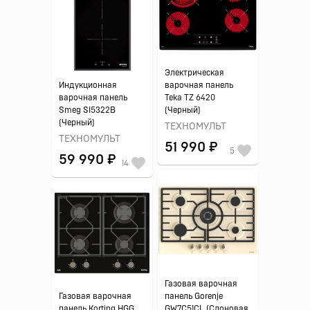
Электрическая
Индукционная
варочная панель
варочная панель
Teka TZ 6420
Smeg SI5322B
(Черный)
(Черный)
ТЕХНОМУЛЬТ
ТЕХНОМУЛЬТ
51 990 ₽
5
59 990 ₽
14
Газовая варочная
Газовая варочная
панель Gorenje
панель Korting HGG
GW7C51CL (Слоновая