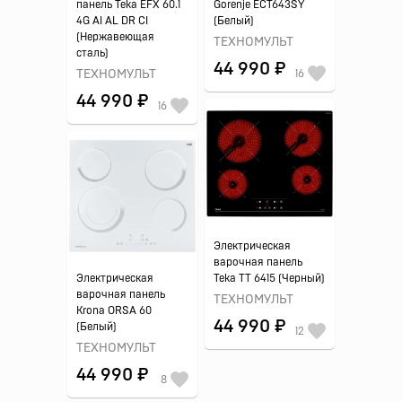
панель Teka EFX 60.1
Gorenje ECT643SY
4G AI AL DR CI
(Белый)
(Нержавеющая
ТЕХНОМУЛЬТ
сталь)
44 990 ₽
ТЕХНОМУЛЬТ
16
44 990 ₽
16
Электрическая
варочная панель
Электрическая
Teka TT 6415 (Черный)
варочная панель
ТЕХНОМУЛЬТ
Krona ORSA 60
44 990 ₽
(Белый)
12
ТЕХНОМУЛЬТ
44 990 ₽
8