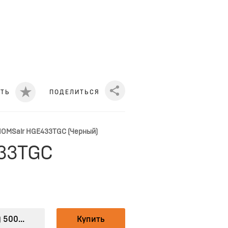
ИТЬ
ПОДЕЛИТЬСЯ
Share
HOMSair HGE433TGC (Черный)
433TGC
 500...
Купить