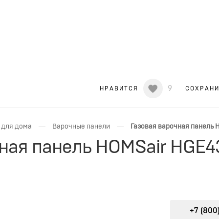
9
НРАВИТСЯ
СОХРАН
—
—
 для дома
Варочные панели
Газовая варочная панель 
чная панель HOMSair HGE
+7 (800)