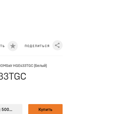
ИТЬ
ПОДЕЛИТЬСЯ
Share
HOMSair HGE433TGC (Белый)
433TGC
 500...
Купить