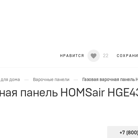
22
НРАВИТСЯ
СОХРАН
—
—
 для дома
Варочные панели
Газовая варочная панель 
чная панель HOMSair HGE
+7 (800)