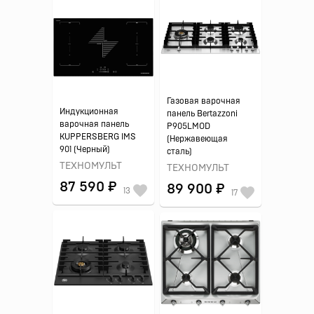
Газовая варочная
Индукционная
панель Bertazzoni
варочная панель
P905LMOD
KUPPERSBERG IMS
(Нержавеющая
901 (Черный)
сталь)
ТЕХНОМУЛЬТ
ТЕХНОМУЛЬТ
87 590 ₽
89 900 ₽
13
17