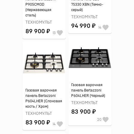
P905CMOD
75330 XBN (Темно-
(Нержавеющая
серый)
сталь)
ТЕХНОМУЛЬТ
ТЕХНОМУЛЬТ
94 990 ₽
14
89 900 ₽
13
Газовая варочная
Газовая варочная
панель Bertazzoni
панель Bertazzoni
P604LHER (Черный)
P604LHER (Слоновая
ТЕХНОМУЛЬТ
кость / Хром)
83 900 ₽
ТЕХНОМУЛЬТ
20
83 900 ₽
14