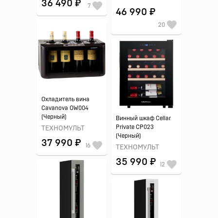
36 490 ₽
7
46 990 ₽
20
Охладитель вина
Cavanova OW004
(Черный)
Винный шкаф Cellar
Private CP023
ТЕХНОМУЛЬТ
(Черный)
37 990 ₽
16
ТЕХНОМУЛЬТ
35 990 ₽
12