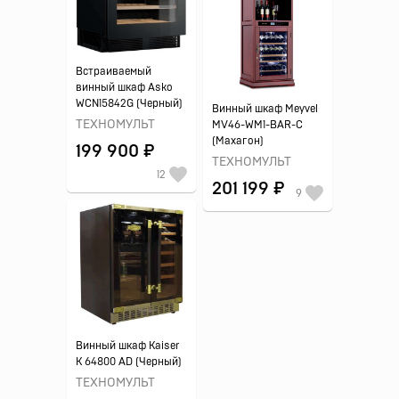
Встраиваемый
винный шкаф Asko
WCN15842G (Черный)
Винный шкаф Meyvel
ТЕХНОМУЛЬТ
MV46-WM1-BAR-C
(Махагон)
199 900 ₽
ТЕХНОМУЛЬТ
12
201 199 ₽
9
Винный шкаф Kaiser
K 64800 AD (Черный)
ТЕХНОМУЛЬТ