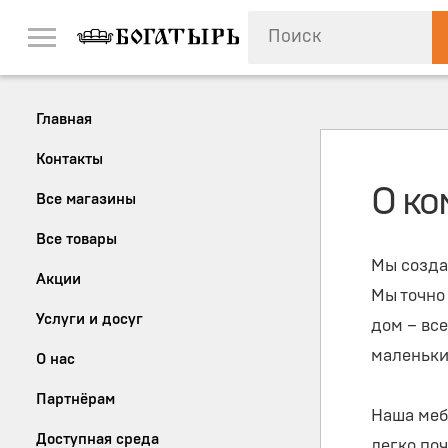
Главная
Контакты
О ко
Все магазины
Все товары
Мы созда
Акции
Мы точно 
Услуги и досуг
дом – все
маленьки
О нас
Партнёрам
Наша меб
Доступная среда
легко поч