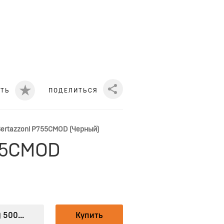
ИТЬ
ПОДЕЛИТЬСЯ
Share
Bertazzoni P755CMOD (Черный)
755CMOD
 500...
Купить