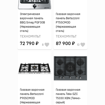
Электрическая
Газовая варочная
варочная панель
панель Bertazzoni
BBQ Smeg PGF30B
P755CMOD
(Нержавеющая
(Нержавеющая
сталь)
сталь)
ТЕХНОМУЛЬТ
ТЕХНОМУЛЬТ
72 790 ₽
87 900 ₽
8
10
Газовая варочная
Газовая варочная
панель Bertazzoni
панель Teka GZC
P905CMOD
75330 XBN (Темно-
(Нержавеющая
серый)