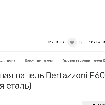
17
НРАВИТСЯ
СОХРАН
—
—
 для дома
Варочные панели
Газовая варочная панель 
ная панель Bertazzoni P
 сталь)