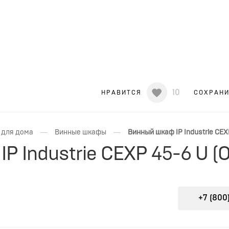
10
НРАВИТСЯ
СОХРАН
—
—
 для дома
Винные шкафы
Винный шкаф IP Industrie CEX
P Industrie CEXP 45-6 U (
+7 (800)