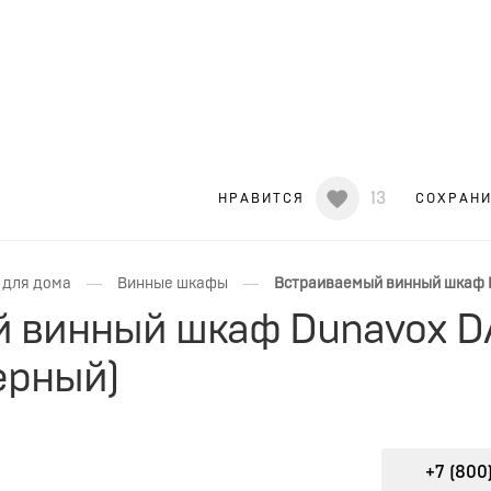
13
НРАВИТСЯ
СОХРАН
—
—
 для дома
Винные шкафы
Встраиваемый винный шкаф D
 винный шкаф Dunavox D
ерный)
+7 (800)