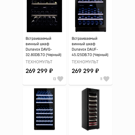
Встраиваемый
Встраиваемый
винный шкаф
винный шкаф
Dunavox DAVG-
Dunavox DAUF-
32.80DB.TO (Черный)
45.125DB.TO (Черный)
ТЕХНОМУЛЬТ
ТЕХНОМУЛЬТ
269 299 ₽
269 299 ₽
13
11