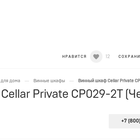
12
НРАВИТСЯ
СОХРАН
—
—
 для дома
Винные шкафы
Винный шкаф Cellar Private C
ellar Private CP029-2T (Ч
+7 (800)