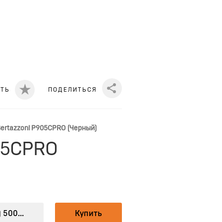
ИТЬ
ПОДЕЛИТЬСЯ
Share
ertazzoni P905CPRO (Черный)
905CPRO
 500...
Купить