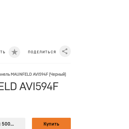
ИТЬ
ПОДЕЛИТЬСЯ
Share
анель MAUNFELD AVI594F (Черный)
ELD AVI594F
 500...
Купить