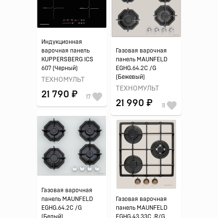
Индукционная
варочная панель
Газовая варочная
KUPPERSBERG ICS
панель MAUNFELD
607 (Черный)
EGHG.64.2C /G
(Бежевый)
ТЕХНОМУЛЬТ
ТЕХНОМУЛЬТ
21 790 ₽
17
21 990 ₽
11
Газовая варочная
панель MAUNFELD
Газовая варочная
EGHG.64.2C /G
панель MAUNFELD
(Белый)
EGHG.43.33C .R/G